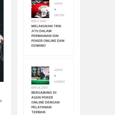
admin
DECEM
 saat main game poker online
BER 3, 2020
MELAKUKAN TRIK
JITU DALAM
ame poker online
PERMAINAN IDN
POKER ONLINE DAN
DOMINO
e Untuk Peroleh Jackpot
ne dengan uang asli
admin
ame poker online
NOVEM
BER 26, 2020
BERGABUNG DI
ame judi poker online
AGEN POKER
da
ONLINE DENGAN
PELAYANAN
TERBAIK