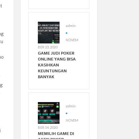
at
g
admin
ng
NOVEM
tu
BER 23, 2020
GAME JUDI POKER
no
ONLINE YANG BISA
KASIHKAN
KEUNTUNGAN
g
BANYAK
ng
n
admin
NOVEM
BER 14, 2020
i
MEMILIH GAME DI