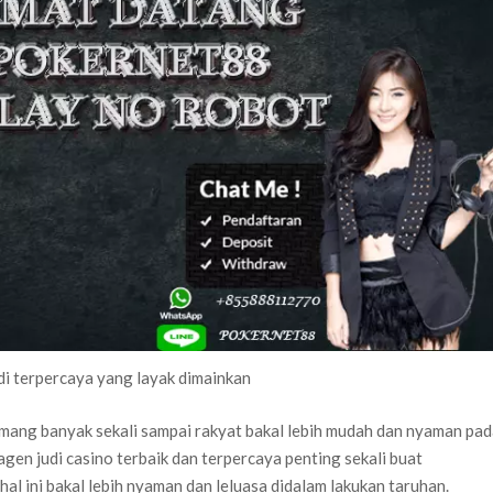
e
Hilangkan kebiasaan buruk
Tips untuk menghindari g
Tips Jitu Main Poker Onlin
Trik main game poker onli
Trik jebak musuh dalam g
i terpercaya yang layak dimainkan
Tips gabung dan mainkan g
 emang banyak sekali sampai rakyat bakal lebih mudah dan nyaman pa
agen judi casino terbaik dan terpercaya penting sekali buat
al ini bakal lebih nyaman dan leluasa didalam lakukan taruhan.