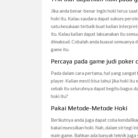
Jika anda benar-benar ingin hoki terus saa
hoki itu. Kalau saudara dapat sukses peroleh
satu kesukaan terbaik buat kalian interpre
itu. Kalau kalian dapat laksanakan itu sem
dimaksud. Cobalah anda kuasai semuanya d
game itu.
Percaya pada game judi poker 
Pada dalam cara pertama, hal yang sangat 
player. Kalian mesti bisa tahui jika hoki i
sebab itu seluruhnya dapat begitu bagus d
hoki itu?
Pakai Metode-Metode Hoki
Berikutnya anda juga dapat coba kendalika
bakal munculkan hoki. Nah, dalam strtegi i
main game. Bahkan ada banyak teknik juga 