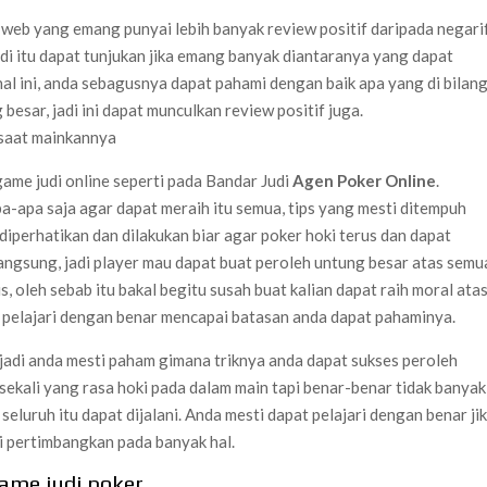
lah web yang emang punyai lebih banyak review positif daripada negarif
adi itu dapat tunjukan jika emang banyak diantaranya yang dapat
al ini, anda sebagusnya dapat pahami dengan baik apa yang di bilang
besar, jadi ini dapat munculkan review positif juga.
 saat mainkannya
game judi online seperti pada Bandar Judi
Agen Poker Online
.
pa-apa saja agar dapat meraih itu semua, tips yang mesti ditempuh
diperhatikan dan dilakukan biar agar poker hoki terus dan dapat
 langsung, jadi player mau dapat buat peroleh untung besar atas semu
s, oleh sebab itu bakal begitu susah buat kalian dapat raih moral ata
 pelajari dengan benar mencapai batasan anda dapat pahaminya.
 jadi anda mesti paham gimana triknya anda dapat sukses peroleh
 sekali yang rasa hoki pada dalam main tapi benar-benar tidak banyak
luruh itu dapat dijalani. Anda mesti dapat pelajari dengan benar ji
i pertimbangkan pada banyak hal.
game judi poker