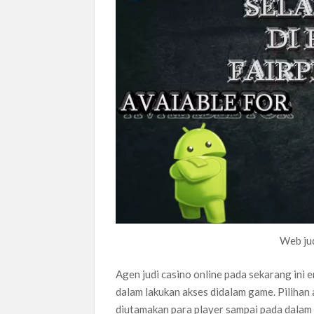
iasaan buruk saat main game poker onlin
nghindari game poker online
n Poker Online Untuk Peroleh Jackpot
e poker online dengan uang asli
suh dalam game poker online
Web jud
an mainkan game judi poker online
Agen judi casino online pada sekarang ini
dalam lakukan akses didalam game. Pilihan 
diutamakan para player sampai pada dalam h