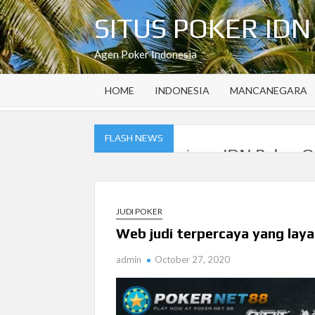
Skip
SITUS POKER IDN
to
content
Agen Poker Indonesia
HOME
INDONESIA
MANCANEGARA
FLASH NEWS
k Jitu Dalam Permainan IDN Poker Onlin
Agen Poker Online Dengan Pelayanan Ter
JUDI POKER
Web judi terpercaya yang lay
er online yang bisa kasihkan keuntungan
admin
October 27, 2020
di agen poker online terbaik