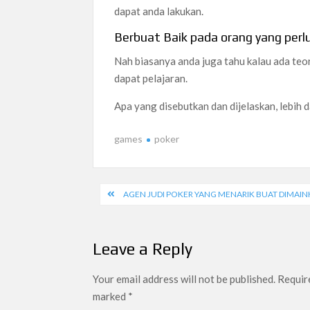
dapat anda lakukan.
Berbuat Baik pada orang yang perl
Nah biasanya anda juga tahu kalau ada teori
dapat pelajaran.
Apa yang disebutkan dan dijelaskan, lebih d
games
poker
Post
AGEN JUDI POKER YANG MENARIK BUAT DIMAI
navigation
Leave a Reply
Your email address will not be published.
Require
marked
*