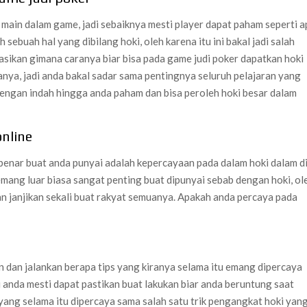
t main dalam game, jadi sebaiknya mesti player dapat paham seperti 
 sebuah hal yang dibilang hoki, oleh karena itu ini bakal jadi salah
tasikan gimana caranya biar bisa pada game judi poker dapatkan hoki
uanya, jadi anda bakal sadar sama pentingnya seluruh pelajaran yang
engan indah hingga anda paham dan bisa peroleh hoki besar dalam
online
benar buat anda punyai adalah kepercayaan pada dalam hoki dalam di
tu emang luar biasa sangat penting buat dipunyai sebab dengan hoki, ol
an janjikan sekali buat rakyat semuanya. Apakah anda percaya pada
n dan jalankan berapa tips yang kiranya selama itu emang dipercaya
ni anda mesti dapat pastikan buat lakukan biar anda beruntung saat
yang selama itu dipercaya sama salah satu trik pengangkat hoki yan