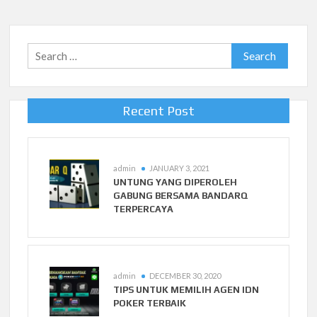
Search
for:
Recent Post
admin
JANUARY 3, 2021
UNTUNG YANG DIPEROLEH
GABUNG BERSAMA BANDARQ
TERPERCAYA
admin
DECEMBER 30, 2020
TIPS UNTUK MEMILIH AGEN IDN
POKER TERBAIK