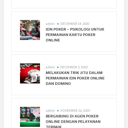
admin
DECEMBER 14, 2020
IDN POKER – PSIKOLOGI UNTUK
PERMAINAN KARTU POKER
ONLINE
admin
DECEMBER 3, 2020
MELAKUKAN TRIK JITU DALAM
PERMAINAN IDN POKER ONLINE
DAN DOMINO
admin
NOVEMBER 26, 2020
BERGABUNG DI AGEN POKER
ONLINE DENGAN PELAYANAN
TERBAIK