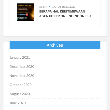
admin
OCTOBER 29, 2020
BERAPA HAL KEISTIMEWAAN
AGEN POKER ONLINE INDONESIA
Archives
January 2021
December 2020
November 2020
October 2020
August 2020
June 2020