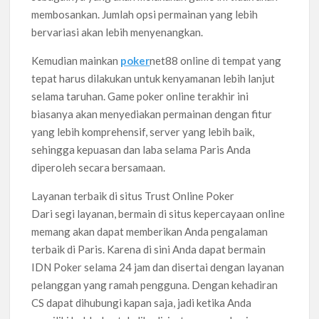
membosankan. Jumlah opsi permainan yang lebih
bervariasi akan lebih menyenangkan.
Kemudian mainkan
poker
net88 online di tempat yang
tepat harus dilakukan untuk kenyamanan lebih lanjut
selama taruhan. Game poker online terakhir ini
biasanya akan menyediakan permainan dengan fitur
yang lebih komprehensif, server yang lebih baik,
sehingga kepuasan dan laba selama Paris Anda
diperoleh secara bersamaan.
Layanan terbaik di situs Trust Online Poker
Dari segi layanan, bermain di situs kepercayaan online
memang akan dapat memberikan Anda pengalaman
terbaik di Paris. Karena di sini Anda dapat bermain
IDN Poker selama 24 jam dan disertai dengan layanan
pelanggan yang ramah pengguna. Dengan kehadiran
CS dapat dihubungi kapan saja, jadi ketika Anda