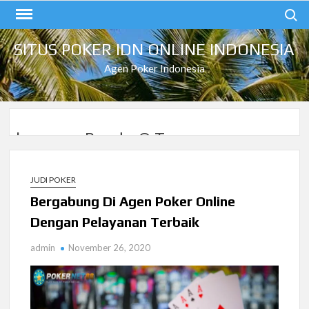
Skip
Search
to
content
SITUS POKER IDN ONLINE INDONESIA
Agen Poker Indonesia
bersama BandarQ Terpercaya
Unt
JUDI POKER
er terbaik
Tip
Bergabung Di Agen Poker Online
Dengan Pelayanan Terbaik
mainan Kartu Poker Online
IDN
admin
November 26, 2020
mainan IDN Poker Online Dan Domino
Mel