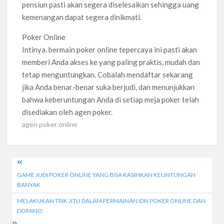
pensiun pasti akan segera diselesaikan sehingga uang
kemenangan dapat segera dinikmati.
Poker Online
Intinya, bermain poker online tepercaya ini pasti akan
memberi Anda akses ke yang paling praktis, mudah dan
tetap menguntungkan. Cobalah mendaftar sekarang
jika Anda benar-benar suka berjudi, dan menunjukkan
bahwa keberuntungan Anda di setiap meja poker telah
disediakan oleh agen poker.
agen poker online
Post
GAME JUDI POKER ONLINE YANG BISA KASIHKAN KEUNTUNGAN
navigation
BANYAK
MELAKUKAN TRIK JITU DALAM PERMAINAN IDN POKER ONLINE DAN
DOMINO