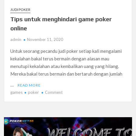
JUDI POKER
Tips untuk menghindari game poker
online
admin
November 11, 2020
Untuk seorang pecandu judi poker setiap kali mengalami
kekalahan bakal terus bermain dengan alasan mau
menutupi kekalahan atau kembalikan uang yang hilang.
Mereka bakal terus bermain dan bertaruh dengan jumlah
…
READ MORE
games
poker
on
Comment
Tips
untuk
menghindari
game
poker
online