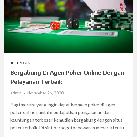
Dan
Domino
JUDI POKER
Bergabung Di Agen Poker Online Dengan
Pelayanan Terbaik
admin
November 26, 2020
Bagi mereka yang ingin dapat bermain poker di agen
poker online sambil mendapatkan pengalaman dan
keuntungan terbesar, kemudian bergabung dengan situs
poker terbaik. Di sini, berbagai penawaran menarik tentu