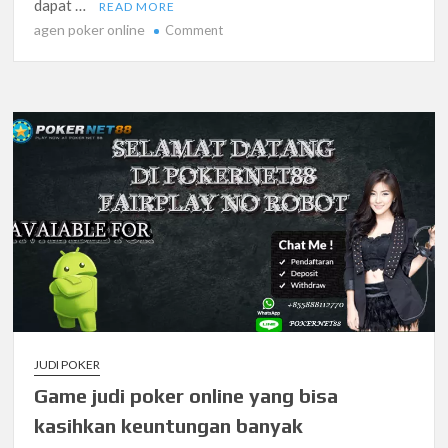
dapat …
READ MORE
agen poker online
on
Comment
Bergabung
Di
Agen
Poker
Online
Dengan
Pelayanan
Terbaik
JUDI POKER
Game judi poker online yang bisa
kasihkan keuntungan banyak