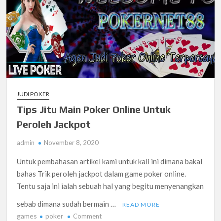
JUDI POKER
Tips Jitu Main Poker Online Untuk
Peroleh Jackpot
admin
November 8, 2020
Untuk pembahasan artikel kami untuk kali ini dimana bakal
bahas Trik peroleh jackpot dalam game poker online.
Tentu saja ini ialah sebuah hal yang begitu menyenangkan
sebab dimana sudah bermain …
READ MORE
games
poker
on
Comment