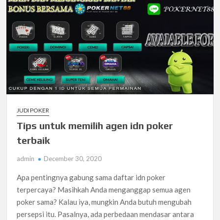
BandarQ
Terpercaya
JUDI POKER
Tips untuk memilih agen idn poker
terbaik
admin
December 30, 2020
Apa pentingnya gabung sama daftar idn poker
terpercaya? Masihkah Anda menganggap semua agen
poker sama? Kalau iya, mungkin Anda butuh mengubah
persepsi itu. Pasalnya, ada perbedaan mendasar antara