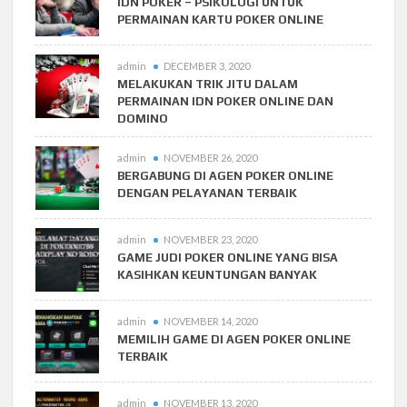
IDN POKER – PSIKOLOGI UNTUK
PERMAINAN KARTU POKER ONLINE
admin
DECEMBER 3, 2020
MELAKUKAN TRIK JITU DALAM
PERMAINAN IDN POKER ONLINE DAN
DOMINO
admin
NOVEMBER 26, 2020
BERGABUNG DI AGEN POKER ONLINE
DENGAN PELAYANAN TERBAIK
admin
NOVEMBER 23, 2020
GAME JUDI POKER ONLINE YANG BISA
KASIHKAN KEUNTUNGAN BANYAK
admin
NOVEMBER 14, 2020
MEMILIH GAME DI AGEN POKER ONLINE
TERBAIK
admin
NOVEMBER 13, 2020