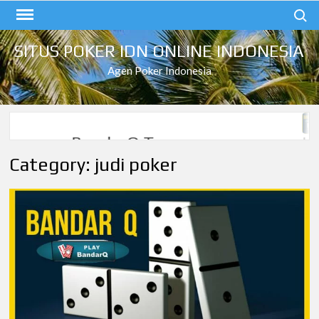
Skip
Search
to
content
SITUS POKER IDN ONLINE INDONESIA
Agen Poker Indonesia
ama BandarQ Terpercaya
Untung 
Category: judi poker
rbaik
Tips unt
an Kartu Poker Online
IDN Poke
n IDN Poker Online Dan Domino
Melakuk