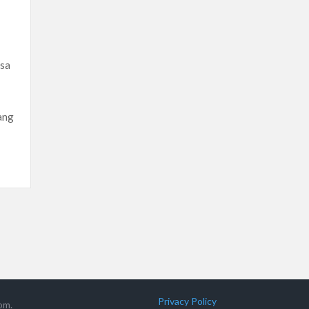
isa
ang
Privacy Policy
om.