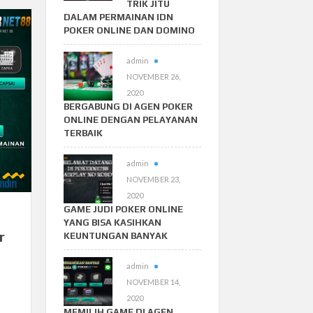
TRIK JITU
DALAM PERMAINAN IDN
POKER ONLINE DAN DOMINO
admin
NOVEMBER 26,
2020
BERGABUNG DI AGEN POKER
ONLINE DENGAN PELAYANAN
TERBAIK
admin
NOVEMBER 23,
2020
GAME JUDI POKER ONLINE
YANG BISA KASIHKAN
r
KEUNTUNGAN BANYAK
admin
NOVEMBER 14,
2020
MEMILIH GAME DI AGEN