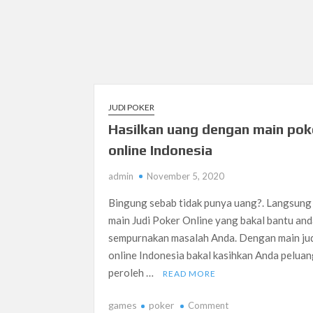
JUDI POKER
Hasilkan uang dengan main pok
online Indonesia
admin
November 5, 2020
Bingung sebab tidak punya uang?. Langsung
main Judi Poker Online yang bakal bantu an
sempurnakan masalah Anda. Dengan main jud
online Indonesia bakal kasihkan Anda peluan
peroleh …
READ MORE
on
games
poker
Comment