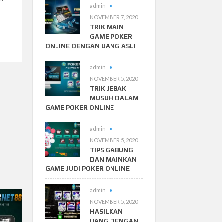
admin
NOVEMBER 7, 2020
TRIK MAIN
GAME POKER
ONLINE DENGAN UANG ASLI
admin
NOVEMBER 5, 2020
TRIK JEBAK
MUSUH DALAM
GAME POKER ONLINE
admin
NOVEMBER 5, 2020
TIPS GABUNG
DAN MAINKAN
GAME JUDI POKER ONLINE
admin
NOVEMBER 5, 2020
HASILKAN
UANG DENGAN