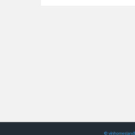
Hasilkan
uang
dengan
main
poker
online
Indonesia
Posts
navigation
© vinhomeslandh