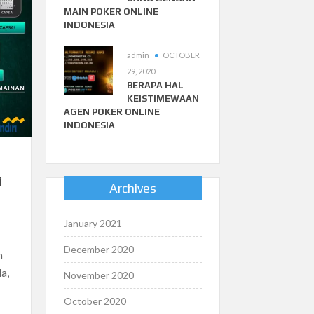
MAIN POKER ONLINE
INDONESIA
admin
OCTOBER
29, 2020
BERAPA HAL
KEISTIMEWAAN
AGEN POKER ONLINE
INDONESIA
i
Archives
January 2021
December 2020
n
a,
November 2020
October 2020