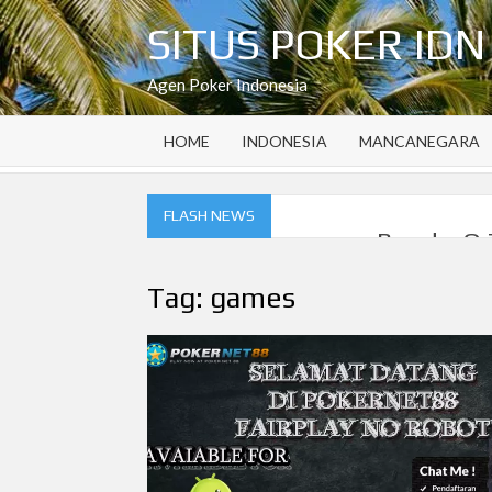
Skip
SITUS POKER IDN
to
content
Agen Poker Indonesia
HOME
INDONESIA
MANCANEGARA
FLASH NEWS
diperoleh gabung bersama BandarQ Terp
Tag: games
emilih agen idn poker terbaik
Psikologi Untuk Permainan Kartu Poker On
ik Jitu Dalam Permainan IDN Poker Onli